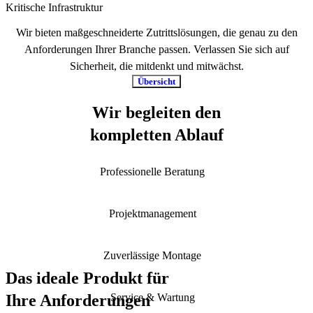
Kritische Infrastruktur
Wir bieten maßgeschneiderte Zutrittslösungen, die genau zu den
Anforderungen Ihrer Branche passen. Verlassen Sie sich auf
Sicherheit, die mitdenkt und mitwächst.
Übersicht
Wir begleiten den
kompletten Ablauf
Professionelle Beratung
Echtes Zuhören, tiefes Fachwissen und praxisnahe Empfehlungen,
für Ihre zukunftssichere Sicherheitslösung.
Projektmanagement
Klare Absprachen, verlässliche Begleitung und ein Team, das dafür
sorgt, dass Ihre Anforderungen reibungslos und termingerecht
Zuverlässige Montage
umgesetzt werden.
Das ideale Produkt für
Spezialisierte Techniker setzen das Sicherheitskonzept fach- und
Ihre Anforderungen
termingerecht in funktionierende Zutrittssysteme um.
Service & Wartung